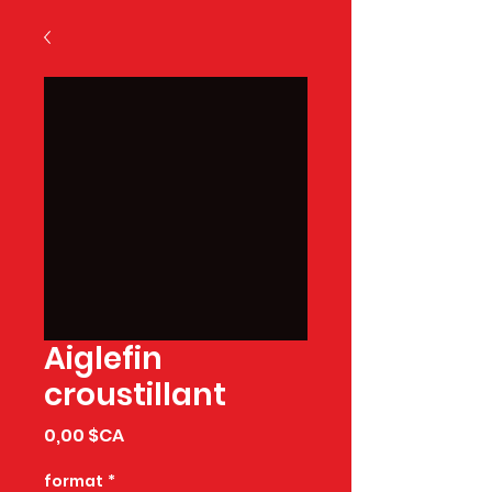
Aiglefin
croustillant
Prix
0,00 $CA
format
*