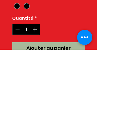
Quantité
*
Ajouter au panier
￼ aiglefin en croûte de
Panco, protéiné avec grelot
et légumes
COMMANDE AVANT
VENDREDICUISINÉ LUNDI :
LIVRAISON LUNDI SOIR OU
MARDI ** CERTAINE
CONDITIONS S'APPLIQUENT