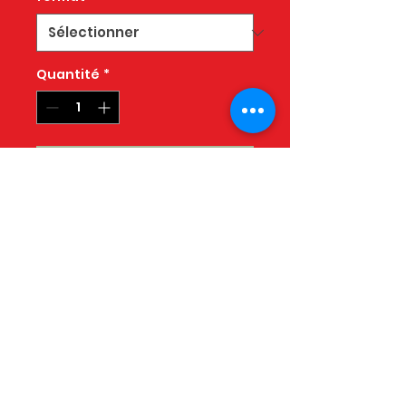
Quantité
*
Ajouter au panier
Poulet marinade shawarma
riz et légumes
COMMANDE AVANT
VENDREDICUISINÉ LUNDI :
LIVRAISON LUNDI SOIR OU
MARDI ** CERTAINE
CONDITIONS S'APPLIQUENT