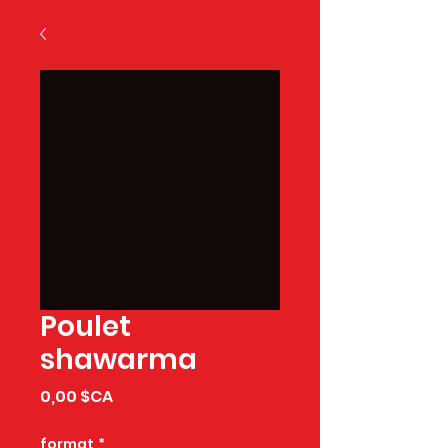
Poulet
shawarma
Prix
0,00 $CA
format
*